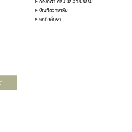
กองกีฬา ศิลปะและวัฒนธรรม
บัณฑิตวิทยาลัย
สหกิจศึกษา
ต